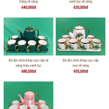
trắng vẽ vàng
xanh lục vẽ vàng
640,000đ
620,000đ
Thông tin chi tiết
Thông tin chi tiết
Bộ ấm chén khay cao cấp vẽ
Bộ ấm chén khay cao cấp
vàng màu xanh lục
sen vẽ vàng
680,000đ
935,000đ