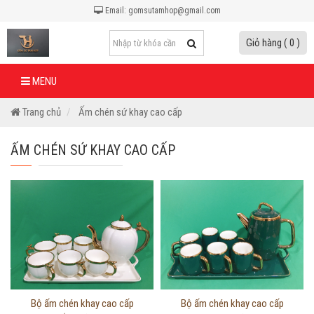
Email: gomsutamhop@gmail.com
Giỏ hàng ( 0 )
MENU
Trang chủ
Ấm chén sứ khay cao cấp
ẤM CHÉN SỨ KHAY CAO CẤP
Thông tin chi tiết
Thông tin chi tiết
Bộ ấm chén khay cao cấp
Bộ ấm chén khay cao cấp