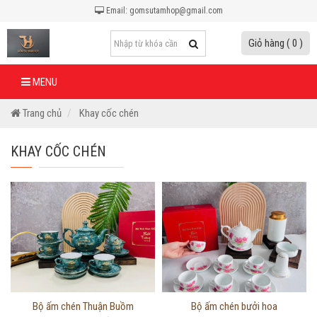
Email: gomsutamhop@gmail.com
Giỏ hàng ( 0 )
MENU
Trang chủ
Khay cốc chén
KHAY CỐC CHÉN
Thông tin chi tiết
Thông tin chi tiết
Bộ ấm chén Thuận Buồm
Bộ ấm chén bưởi hoa