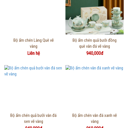
Thông tin chi tiết
Thông tin chi tiết
Bộ ấm chén Làng Quê vẽ
Bộ ấm chén quả bưởi đồng
vàng
quê vân đá vẽ vàng
Liên hệ
940,000đ
Thông tin chi tiết
Thông tin chi tiết
Bộ ấm chén quả bưởi vân đá
Bộ ấm chén vân đá xanh vẽ
sen vẽ vàng
vàng