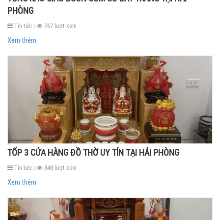
PHÒNG
Tin tức |
767 lượt xem
Xem thêm
TỐP 3 CỬA HÀNG ĐỒ THỜ UY TÍN TẠI HẢI PHÒNG
Tin tức |
848 lượt xem
Xem thêm