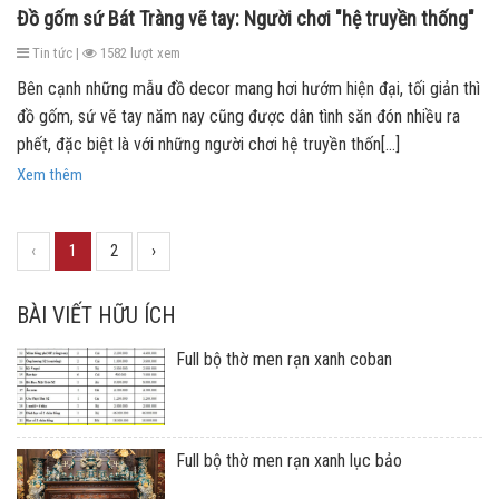
Đồ gốm sứ Bát Tràng vẽ tay: Người chơi "hệ truyền thống"
Tin tức |
1582 lượt xem
Bên cạnh những mẫu đồ decor mang hơi hướm hiện đại, tối giản thì
đồ gốm, sứ vẽ tay năm nay cũng được dân tình săn đón nhiều ra
phết, đặc biệt là với những người chơi hệ truyền thốn[...]
Xem thêm
‹
1
2
›
BÀI VIẾT HỮU ÍCH
Full bộ thờ men rạn xanh coban
Full bộ thờ men rạn xanh lục bảo