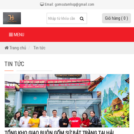
Email: gomsutamhop@gmail.com
Giỏ hàng ( 0 )
MENU
Trang chủ
Tin tức
TIN TỨC
TỔNG KHO GIAO BUÔN GỐM SỨ BÁT TRÀNG TẠI HẢI