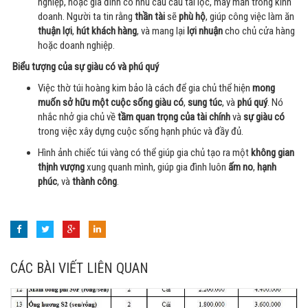
nghiệp, hoặc gia đình có nhu cầu cầu tài lộc, may mắn trong kinh
doanh. Người ta tin rằng
thần tài
sẽ
phù hộ
, giúp công việc làm ăn
thuận lợi
,
hút khách hàng
, và mang lại
lợi nhuận
cho chủ cửa hàng
hoặc doanh nghiệp.
Biểu tượng của sự giàu có và phú quý
Việc thờ túi hoàng kim bảo là cách để gia chủ thể hiện
mong
muốn sở hữu một cuộc sống giàu có
,
sung túc
, và
phú quý
. Nó
nhắc nhở gia chủ về
tầm quan trọng của tài chính
và
sự giàu có
trong việc xây dựng cuộc sống hạnh phúc và đầy đủ.
Hình ảnh chiếc túi vàng có thể giúp gia chủ tạo ra một
không gian
thịnh vượng
xung quanh mình, giúp gia đình luôn
ấm no
,
hạnh
phúc
, và
thành công
.
CÁC BÀI VIẾT LIÊN QUAN