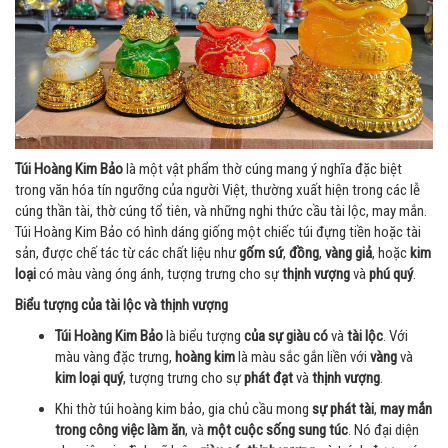
Túi Hoàng Kim Bảo
là một vật phẩm thờ cúng mang ý nghĩa đặc biệt
trong văn hóa tín ngưỡng của người Việt, thường xuất hiện trong các lễ
cúng thần tài, thờ cúng tổ tiên, và những nghi thức cầu tài lộc, may mắn.
Túi Hoàng Kim Bảo có hình dáng giống một chiếc túi đựng tiền hoặc tài
sản, được chế tác từ các chất liệu như
gốm sứ
,
đồng
,
vàng giả
, hoặc
kim
loại
có màu vàng óng ánh, tượng trưng cho sự
thịnh vượng
và
phú quý
.
Biểu tượng của tài lộc và thịnh vượng
Túi Hoàng Kim Bảo
là biểu tượng
của sự giàu có
và
tài lộc
. Với
màu vàng đặc trưng,
hoàng kim
là màu sắc gắn liền với
vàng
và
kim loại quý
, tượng trưng cho sự
phát đạt
và
thịnh vượng
.
Khi thờ túi hoàng kim bảo, gia chủ cầu mong
sự phát tài
,
may mắn
trong công việc làm ăn
, và
một cuộc sống sung túc
. Nó đại diện