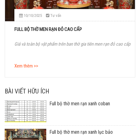
10/10/2025
Tư vấn
FULL BỘ THỜ MEN RẠN ĐỎ CAO CẤP
Giá và toàn bộ vật phẩm trên ban thờ gia tiên men rạn đỏ cao cấp
Xem thêm >>
BÀI VIẾT HỮU ÍCH
Full bộ thờ men rạn xanh coban
Full bộ thờ men rạn xanh lục bảo