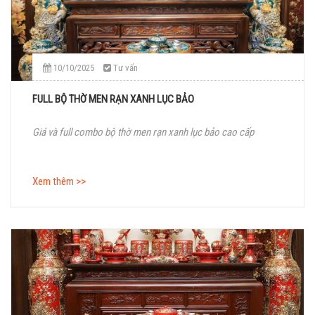
10/10/2025
Tư vấn
FULL BỘ THỜ MEN RẠN XANH LỤC BẢO
Giá và full combo bộ thờ men rạn xanh lục bảo cao cấp
Xem thêm >>