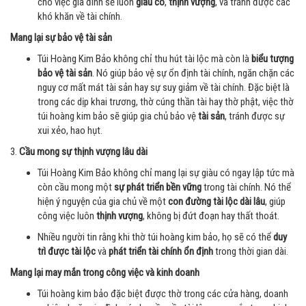
cho việc gia đình sẽ luôn
giàu có
,
thịnh vượng
, và tránh được các
khó khăn về tài chính.
Mang lại sự bảo vệ tài sản
Túi Hoàng Kim Bảo không chỉ thu hút tài lộc mà còn là
biểu tượng
bảo vệ tài sản
. Nó giúp bảo vệ sự ổn định tài chính, ngăn chặn các
nguy cơ mất mát tài sản hay sự suy giảm về tài chính. Đặc biệt là
trong các dịp khai trương, thờ cúng thần tài hay thờ phật, việc thờ
túi hoàng kim bảo sẽ giúp gia chủ bảo vệ
tài sản
, tránh được sự
xui xẻo, hao hụt.
3.
Cầu mong sự thịnh vượng lâu dài
Túi Hoàng Kim Bảo không chỉ mang lại sự giàu có ngay lập tức mà
còn cầu mong một
sự phát triển bền vững
trong tài chính. Nó thể
hiện ý nguyện của gia chủ về một
con đường tài lộc dài lâu
, giúp
công việc luôn
thịnh vượng
, không bị đứt đoạn hay thất thoát.
Nhiều người tin rằng khi thờ túi hoàng kim bảo, họ sẽ có thể
duy
trì được tài lộc
và
phát triển tài chính ổn định
trong thời gian dài.
Mang lại may mắn trong công việc và kinh doanh
Túi hoàng kim bảo đặc biệt được thờ trong các cửa hàng, doanh