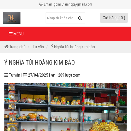
Email: gomsutamhop@gmail.com
Giỏ hàng ( 0 )
MENU
Trang chủ
Tư vấn
Ý Nghĩa túi hoàng kim bảo
Ý NGHĨA TÚI HOÀNG KIM BẢO
Tư vấn |
27/04/2025 |
1209 lượt xem