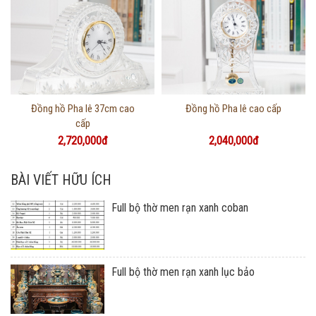
Thông tin chi tiết
Thông tin chi tiết
Đồng hồ Pha lê 37cm cao
Đồng hồ Pha lê cao cấp
cấp
2,720,000đ
2,040,000đ
BÀI VIẾT HỮU ÍCH
Full bộ thờ men rạn xanh coban
Full bộ thờ men rạn xanh lục bảo