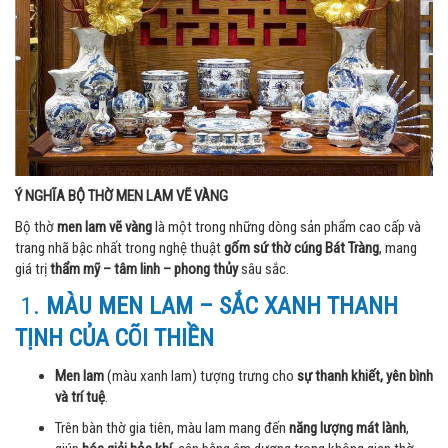
Ý NGHĨA BỘ THỜ MEN LAM VẼ VÀNG
Bộ thờ
men lam vẽ vàng
là một trong những dòng sản phẩm cao cấp và
trang nhã bậc nhất trong nghệ thuật
gốm sứ thờ cúng Bát Tràng
, mang
giá trị
thẩm mỹ – tâm linh – phong thủy
sâu sắc.
1.
MÀU MEN LAM – SẮC XANH THANH
TỊNH CỦA CÕI THIỀN
Men lam
(màu xanh lam) tượng trưng cho
sự thanh khiết, yên bình
và trí tuệ
.
Trên bàn thờ gia tiên, màu lam mang đến
năng lượng mát lành
,