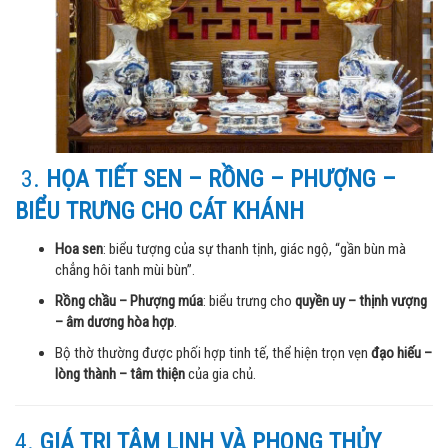
3.
HỌA TIẾT SEN – RỒNG – PHƯỢNG –
BIỂU TRƯNG CHO CÁT KHÁNH
Hoa sen
: biểu tượng của sự thanh tịnh, giác ngộ, “gần bùn mà
chẳng hôi tanh mùi bùn”.
Rồng chầu – Phượng múa
: biểu trưng cho
quyền uy – thịnh vượng
– âm dương hòa hợp
.
Bộ thờ thường được phối hợp tinh tế, thể hiện trọn vẹn
đạo hiếu –
lòng thành – tâm thiện
của gia chủ.
4.
GIÁ TRỊ TÂM LINH VÀ PHONG THỦY