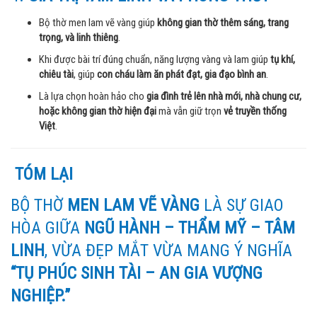
Bộ thờ men lam vẽ vàng giúp
không gian thờ thêm sáng, trang
trọng, và linh thiêng
.
Khi được bài trí đúng chuẩn, năng lượng vàng và lam giúp
tụ khí,
chiêu tài
, giúp
con cháu làm ăn phát đạt, gia đạo bình an
.
Là lựa chọn hoàn hảo cho
gia đình trẻ lên nhà mới, nhà chung cư,
hoặc không gian thờ hiện đại
mà vẫn giữ trọn
vẻ truyền thống
Việt
.
TÓM LẠI
BỘ THỜ
MEN LAM VẼ VÀNG
LÀ SỰ GIAO
HÒA GIỮA
NGŨ HÀNH – THẨM MỸ – TÂM
LINH
, VỪA ĐẸP MẮT VỪA MANG Ý NGHĨA
“TỤ PHÚC SINH TÀI – AN GIA VƯỢNG
NGHIỆP.”