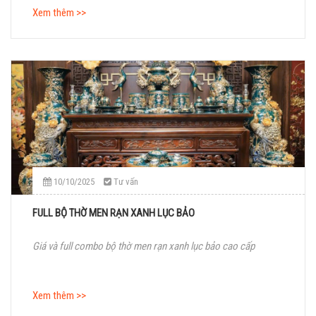
Xem thêm >>
10/10/2025
Tư vấn
FULL BỘ THỜ MEN RẠN XANH LỤC BẢO
Giá và full combo bộ thờ men rạn xanh lục bảo cao cấp
Xem thêm >>