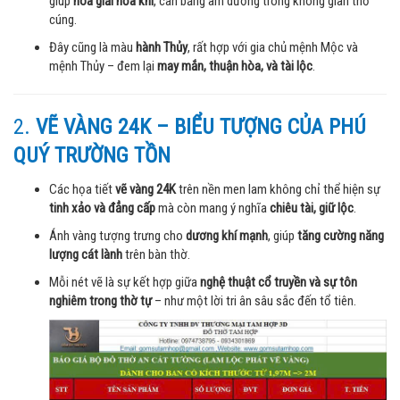
giúp
hóa giải hỏa khí
, cân bằng âm dương trong không gian thờ
cúng.
Đây cũng là màu
hành Thủy
, rất hợp với gia chủ mệnh Mộc và
mệnh Thủy – đem lại
may mắn, thuận hòa, và tài lộc
.
2.
VẼ VÀNG 24K – BIỂU TƯỢNG CỦA PHÚ
QUÝ TRƯỜNG TỒN
Các họa tiết
vẽ vàng 24K
trên nền men lam không chỉ thể hiện sự
tinh xảo và đẳng cấp
mà còn mang ý nghĩa
chiêu tài, giữ lộc
.
Ánh vàng tượng trưng cho
dương khí mạnh
, giúp
tăng cường năng
lượng cát lành
trên bàn thờ.
Mỗi nét vẽ là sự kết hợp giữa
nghệ thuật cổ truyền và sự tôn
nghiêm trong thờ tự
– như một lời tri ân sâu sắc đến tổ tiên.