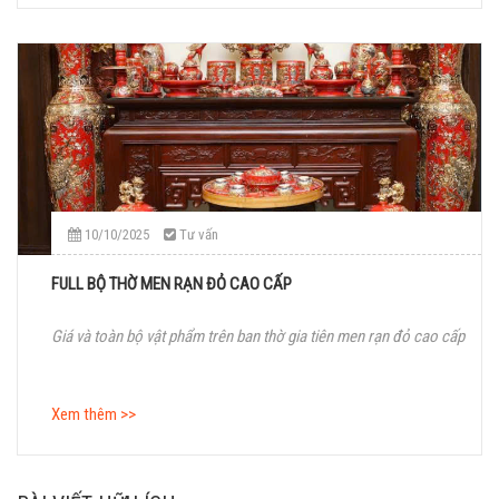
10/10/2025
Tư vấn
FULL BỘ THỜ MEN RẠN ĐỎ CAO CẤP
Giá và toàn bộ vật phẩm trên ban thờ gia tiên men rạn đỏ cao cấp
Xem thêm >>